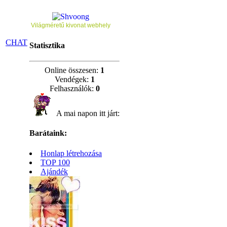
Világméretű kivonat webhely
CHAT
Statisztika
Online összesen:
1
Vendégek:
1
Felhasználók:
0
A mai napon itt járt:
Barátaink:
Honlap létrehozása
TOP 100
Ajándék